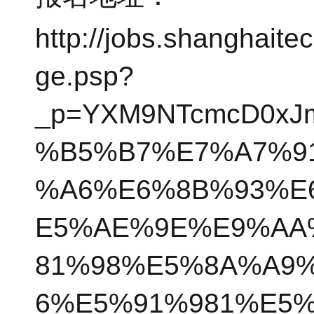
http://jobs.shanghait
ge.psp?
_p=YXM9NTcmcD0xJ
%B5%B7%E7%A7%9
%A6%E6%8B%93%E
E5%AE%9E%E9%AA
81%98%E5%8A%A9
6%E5%91%981%E5