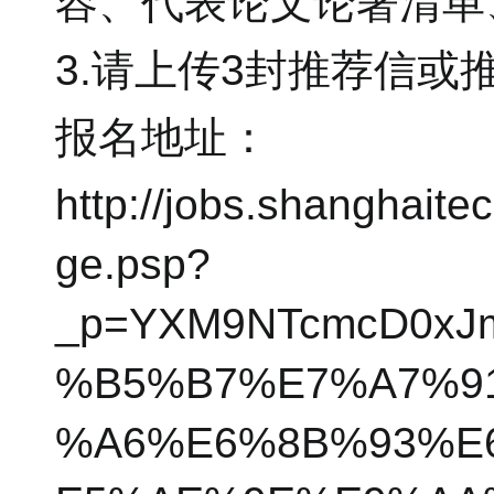
容、代表论文论著清单
3.请上传3封推荐信或
报名地址：
http://jobs.shanghait
ge.psp?
_p=YXM9NTcmcD0xJ
%B5%B7%E7%A7%9
%A6%E6%8B%93%E