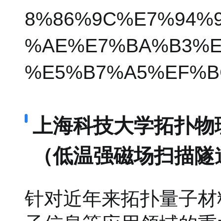
8%86%9C%E7%94%
%AE%E7%BA%B3%E
%E5%B7%A5%EF%B
上海科技大学拓扑物理
（低温强磁场扫描隧
针对近年来拓扑量子材