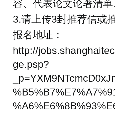
容、代表论文论著清单
3.请上传3封推荐信或
报名地址：
http://jobs.shanghait
ge.psp?
_p=YXM9NTcmcD0xJ
%B5%B7%E7%A7%9
%A6%E6%8B%93%E