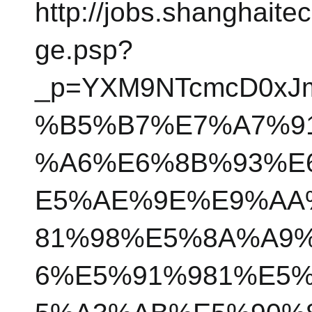
http://jobs.shanghait
ge.psp?
_p=YXM9NTcmcD0xJ
%B5%B7%E7%A7%9
%A6%E6%8B%93%E
E5%AE%9E%E9%AA
81%98%E5%8A%A9
6%E5%91%981%E5